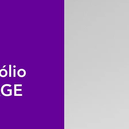
ólio
AGE